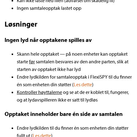
Kan ikke laste ned filen (advarsel om skadelig fil)
Ingen samtaleopptak lastet opp
Løsninger
Ingen lyd når opptakene spilles av
Skann hele opptaket — på noen enheter kan opptaket
starte
før
samtalen besvares av den andre parten, slik at
starten av opptaket ikke har lyd
Endre lydkilden for samtaleopptak i FlexiSPY til du finner
én som enheten din støtter (
Les dette
)
Kontroller høyttalerne
og se at de er koblet til, fungerer,
og at lydavspilleren ikke er satt til lydløs
Opptaket inneholder bare én side av samtalen
Endre lydkilden til du finner én som enheten din støtter
fullt ut (
Les dette
)