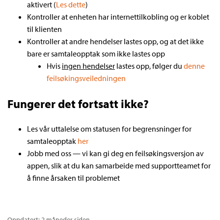
aktivert (
Les dette
)
Kontroller at enheten har internettilkobling og er koblet
til klienten
Kontroller at andre hendelser lastes opp, og at det ikke
bare er samtaleopptak som ikke lastes opp
Hvis
ingen hendelser
lastes opp, følger du
denne
feilsøkingsveiledningen
Fungerer det fortsatt ikke?
Les vår uttalelse om statusen for begrensninger for
samtaleopptak
her
Jobb med oss — vi kan gi deg en feilsøkingsversjon av
appen, slik at du kan samarbeide med supportteamet for
å finne årsaken til problemet
Oppdatert:
2 måneder siden