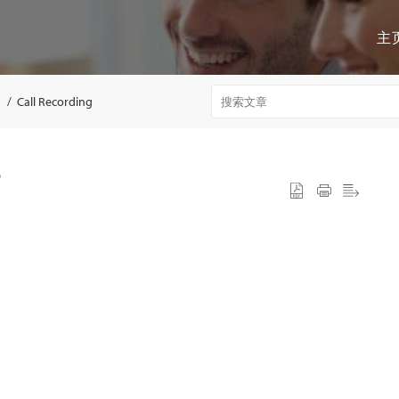
主
Call Recording
？