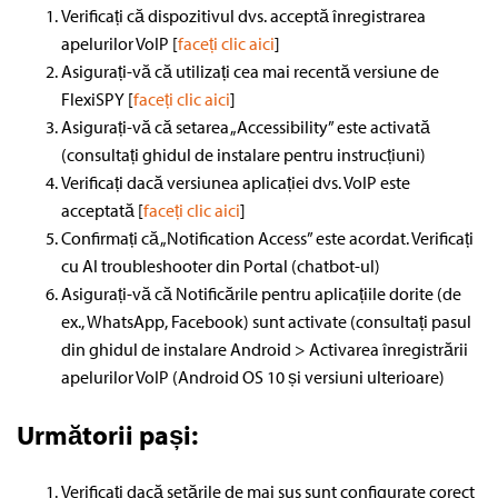
Verificați că dispozitivul dvs. acceptă înregistrarea
apelurilor VoIP [
faceți clic aici
]
Asigurați-vă că utilizați cea mai recentă versiune de
FlexiSPY [
faceți clic aici
]
Asigurați-vă că setarea „Accessibility” este activată
(consultați ghidul de instalare pentru instrucțiuni)
Verificați dacă versiunea aplicației dvs. VoIP este
acceptată [
faceți clic aici
]
Confirmați că „Notification Access” este acordat. Verificați
cu AI troubleshooter din Portal (chatbot-ul)
Asigurați-vă că Notificările pentru aplicațiile dorite (de
ex., WhatsApp, Facebook) sunt activate (consultați pasul
din ghidul de instalare Android > Activarea înregistrării
apelurilor VoIP (Android OS 10 și versiuni ulterioare)
Următorii pași:
Verificați dacă setările de mai sus sunt configurate corect