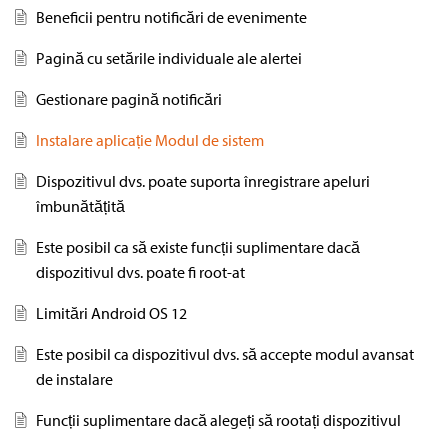
Beneficii pentru notificări de evenimente
Pagină cu setările individuale ale alertei
Gestionare pagină notificări
Instalare aplicație Modul de sistem
Dispozitivul dvs. poate suporta înregistrare apeluri
îmbunătățită
Este posibil ca să existe funcții suplimentare dacă
dispozitivul dvs. poate fi root-at
Limitări Android OS 12
Atingeți notificarea „LSPosed loaded” pentru
Reporniți dispozitivul
a deschide LSPosed Manager
Este posibil ca dispozitivul dvs. să accepte modul avansat
După repornire, dacă framework-ul
Accesați Settings (pictograma roată)
de instalare
LSPosed solicită să creați o comandă rapidă,
Creați o comandă rapidă și „Add”
Funcții suplimentare dacă alegeți să rootați dispozitivul
selectați „Cancel”