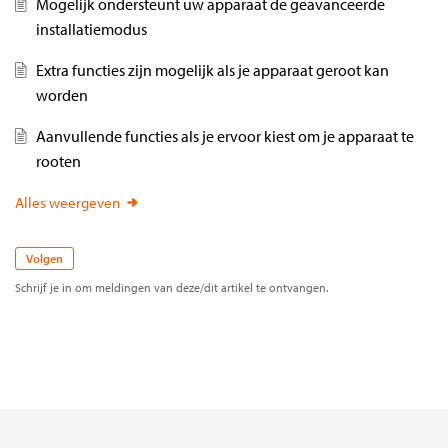
Mogelijk ondersteunt uw apparaat de geavanceerde
installatiemodus
Extra functies zijn mogelijk als je apparaat geroot kan
worden
Aanvullende functies als je ervoor kiest om je apparaat te
rooten
Tik op de melding “LSPosed loaded” om
LSPosed Manager te openen
Alles weergeven
Ga naar Instellingen (tandwielpictogram)
Maak een snelkoppeling en "Add"
Volgen
Schrijf je in om meldingen van deze/dit artikel te ontvangen.