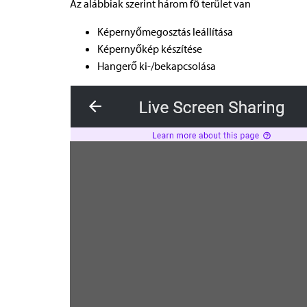
Az alábbiak szerint három fő terület van
Képernyőmegosztás leállítása
Képernyőkép készítése
Hangerő ki-/bekapcsolása