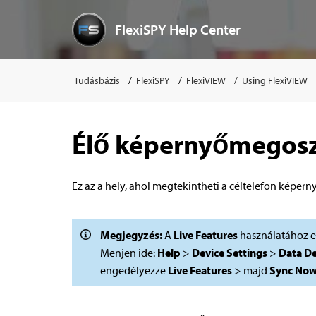
FlexiSPY Help Center
Tudásbázis
FlexiSPY
FlexiVIEW
Using FlexiVIEW
Élő képernyőmegosz
Ez az a hely, ahol megtekintheti a céltelefon képerny
Megjegyzés:
A
Live Features
használatához el
Menjen ide:
Help
>
Device Settings
>
Data De
engedélyezze
Live Features
> majd
Sync No