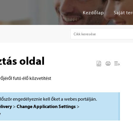
Kezdőlap
Saját ter
tás oldal
őjéről futó élő közvetítést
őször engedélyeznie kell őket a webes portálján.
livery
>
Change Application Settings
>
w