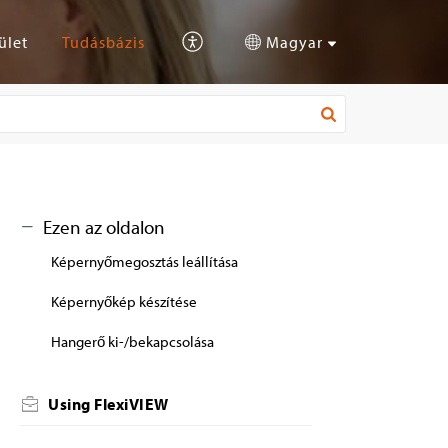
ület
Tudásbázis
Magyar
Ezen az oldalon
Képernyőmegosztás leállítása
Képernyőkép készítése
Hangerő ki-/bekapcsolása
Using FlexiVIEW