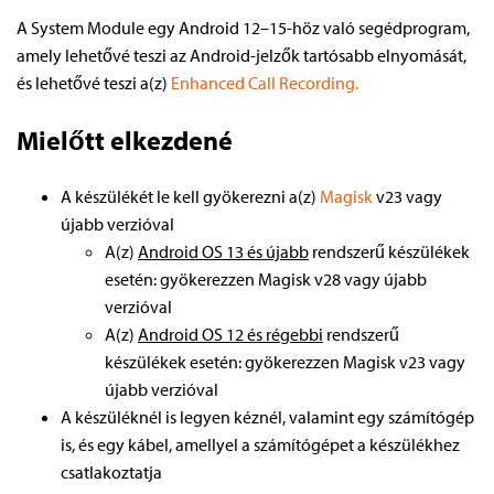
A System Module egy Android 12–15-höz való segédprogram,
amely lehetővé teszi az Android-jelzők tartósabb elnyomását,
és lehetővé teszi a(z)
Enhanced Call Recording.
Mielőtt elkezdené
A készülékét le kell gyökerezni a(z)
Magisk
v23 vagy
újabb verzióval
A(z)
Android OS 13 és újabb
rendszerű készülékek
esetén: gyökerezzen Magisk v28 vagy újabb
verzióval
A(z)
Android OS 12 és régebbi
rendszerű
készülékek esetén: gyökerezzen Magisk v23 vagy
újabb verzióval
A készüléknél is legyen kéznél, valamint egy számítógép
is, és egy kábel, amellyel a számítógépet a készülékhez
csatlakoztatja