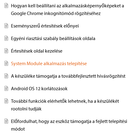
Hogyan kell beállítani az alkalmazásképernyőképeket a
Google Chrome inkognitómód rögzítéséhez
Eseményszerű értesítések előnyei
Egyéni riasztási szabály beállítások oldala
Értesítések oldal kezelése
System Module alkalmazás telepítése
A készüléke támogatja a továbbfejlesztett hívásrögzítést
Android OS 12 korlátozások
Indítsa újra a készüléket
További funkciók elérhetők lehetnek, ha a készülékét
Újraindítás után, ha a(z) LSPosed framework
rootolni tudják
parancsikont szeretne létrehozni, válassza a
A „LSPosed loaded” értesítésre koppintva
„Cancel” lehetőséget
Előfordulhat, hogy az eszköz támogatja a fejlett telepítési
nyissa meg az LSPosed Manager
módot
alkalmazást