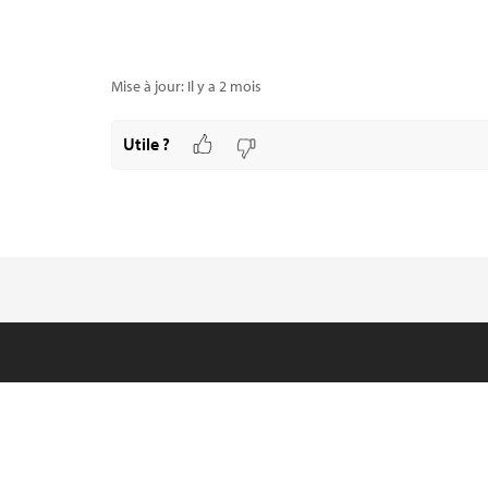
2. Installer et configurer LSPosed
Mise à jour:
Il y a 2 mois
Téléchargez la dernière version du fichie
stockage du device
ici
Utile ?
Ouvrez Magisk
Sélectionnez l’onglet « Modules »
Sélectionnez « Installer depuis le stocka
Sélectionnez le fichier d’installation LSP
Redémarrez le device
Après le redémarrage, la notification « 
notifications