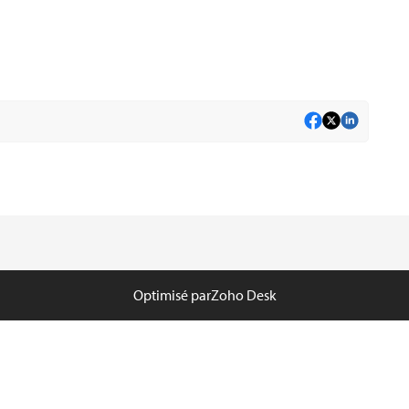
r d’installation LSPosed (1.9.3) pour Zygisk dans le
ge »
osed enregistré et installez-le
LSPosed loaded » doit apparaître dans le centre de
Optimisé par
Zoho Desk