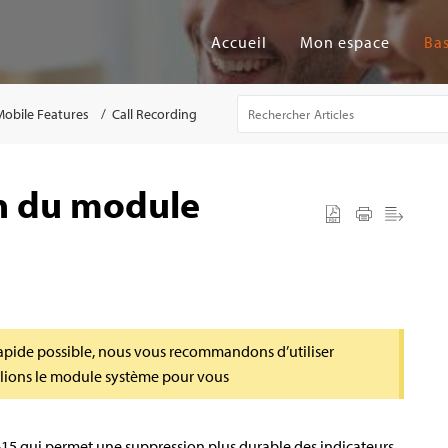
Accueil
Mon espace
Mobile Features
Call Recording
ion du module
s rapide possible, nous vous recommandons d’utiliser
llions le module système pour vous
-15 qui permet une suppression plus durable des indicateurs