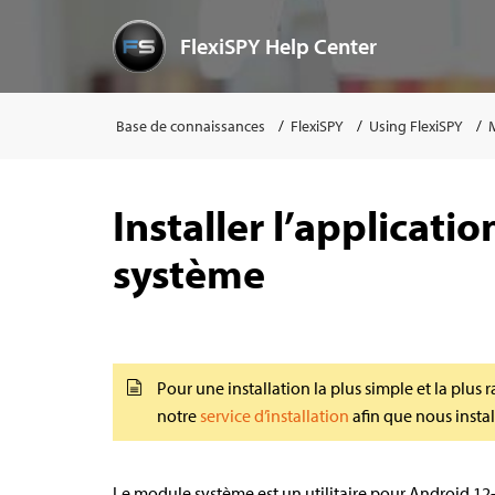
FlexiSPY Help Center
Base de connaissances
FlexiSPY
Using FlexiSPY
Installer l’applicat
système
Pour une installation la plus simple et la plu
notre
service d’installation
afin que nous insta
Le module système est un utilitaire pour Android 12