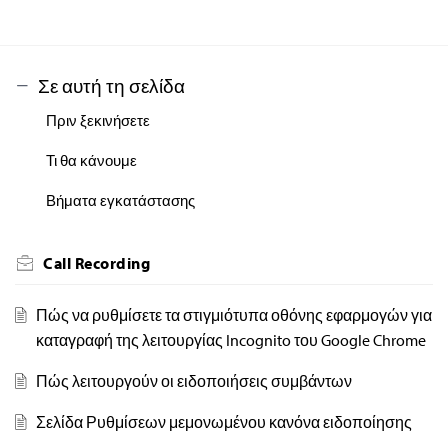
για Zygisk στην αποθήκευση της
συσκευής σας
εδώ
Ανοίξτε το Magisk
Σε αυτή τη σελίδα
Επιλέξτε την καρτέλα “Modules”
Πριν ξεκινήσετε
Επιλέξτε “Install from storage”
Επιλέξτε το αποθηκευμένο αρχείο
Τι θα κάνουμε
εγκατάστασης LSPosed και εγκαταστήστε
το
Βήματα εγκατάστασης
Επανεκκινήστε τη συσκευή
Μετά την επανεκκίνηση, πρέπει να
Call Recording
εμφανιστεί η ειδοποίηση “LSPosed loaded”
στο κέντρο ειδοποιήσεων
Πώς να ρυθμίσετε τα στιγμιότυπα οθόνης εφαρμογών για
καταγραφή της λειτουργίας Incognito του Google Chrome
Πώς λειτουργούν οι ειδοποιήσεις συμβάντων
Σελίδα Ρυθμίσεων μεμονωμένου κανόνα ειδοποίησης