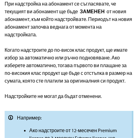
При надстройка на абонамент се съгласявате, че
текущият ви абонамент ще бъде
ЗАМЕНЕН
от новия
абонамент, към който надстройвате. Периодът на новия
абонамент започва веднага от момента на
надстройката.
Когато надстроите до по-висок клас продукт, ще имате
избор за автоматично или ръчно подновяване. Ако
изберете автоматично, тогава първото ви плащане за
по-високия клас продукт ще бъде с отстъпка в размер на
сумата, която сте платили за оригиналния си продукт.
Надстройките не могат да бъдат отменени.
Например:
Ако надстроите от 12-месечен Premium
license до 3-месечен Extreme license, ще